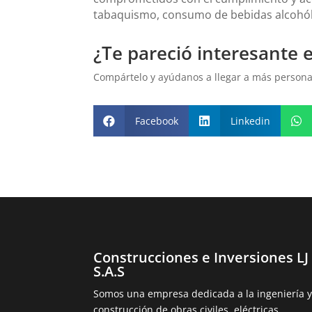
tabaquismo, consumo de bebidas alcohóli
¿Te pareció interesante 
Compártelo y ayúdanos a llegar a más personas
Facebook
Linkedin



Construcciones e Inversiones LJ
S.A.S
Somos una empresa dedicada a la ingeniería 
construcción de obras civiles, eléctricas,