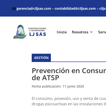
✉️
gerencia@ciljsas.com
–
contabilidad@ciljsas.com
–
cil
Inicio
Nosotros
Serv
GESTIÓN
Prevención en Consum
de ATSP
Fecha publicación: 11 junio 2020
El consumo, posesión, uso y venta de cua
drogas psicoactivas en las instalaciones 