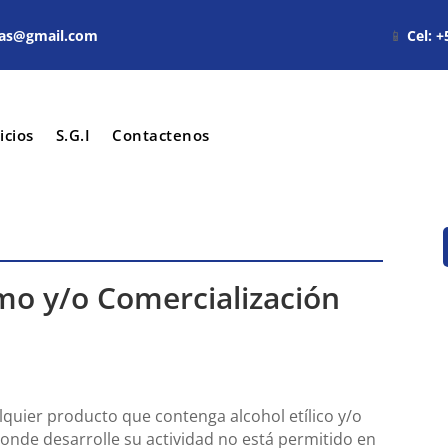
jsas@gmail.com
📱
Cel: 
icios
S.G.I
Contactenos
o y/o Comercialización
lquier producto que contenga alcohol etílico y/o
donde desarrolle su actividad no está permitido en