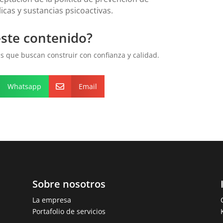
cas y sustancias psicoactivas.
este contenido?
 que buscan construir con confianza y calidad.
Whatsapp
Email

Sobre nosotros
La empresa
y
Portafolio de servicios