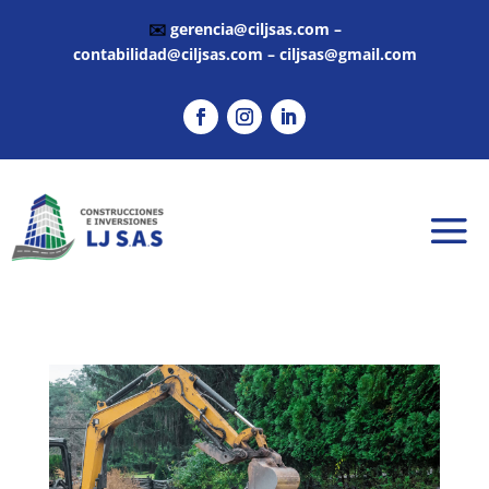
✉️
gerencia@ciljsas.com
–
contabilidad@ciljsas.com
–
ciljsas@gmail.com